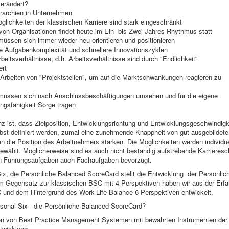
erändert?
erarchien in Unternehmen
lichkeiten der klassischen Karriere sind stark eingeschränkt
on Organisationen findet heute im Ein- bis Zwei-Jahres Rhythmus statt
müssen sich immer wieder neu orientieren und positionieren
Aufgabenkomplexität und schnellere Innovationszyklen
beitsverhältnisse, d.h. Arbeitsverhältnisse sind durch "Endlichkeit“
rt
Arbeiten von "Projektstellen", um auf die Marktschwankungen reagieren zu
 müssen sich nach Anschlussbeschäftigungen umsehen und für die eigene
sfähigkeit Sorge tragen
 ist, dass Zielposition, Entwicklungsrichtung und Entwicklungsgeschwindig
bst definiert werden, zumal eine zunehmende Knappheit von gut ausgebildet
n die Position des Arbeitnehmers stärken. Die Möglichkeiten werden individue
ewählt. Möglicherweise sind es auch nicht beständig aufstrebende Karrieresch
n Führungsaufgaben auch Fachaufgaben bevorzugt.
ix, die Persönliche Balanced ScoreCard stellt die Entwicklung der Persönlich
m Gegensatz zur klassischen BSC mit 4 Perspektiven haben wir aus der Erfa
 und dem Hintergrund des Work-Life-Balance 6 Perspektiven entwickelt.
sonal Six - die Persönliche Balanced ScoreCard?
 von Best Practice Management Systemen mit bewährten Instrumenten der
wicklung