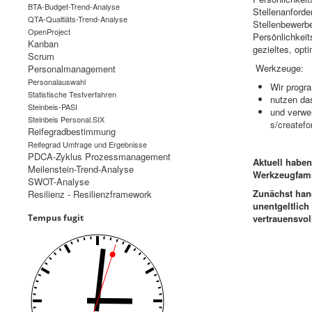
BTA-Budget-Trend-Analyse
Stellenanforde
QTA-Qualtiäts-Trend-Analyse
Stellenbewerbe
OpenProject
Persönlichkeit
Kanban
gezieltes, opt
Scrum
Werkzeuge:
Personalmanagement
Personalauswahl
Wir progr
Statistische Testverfahren
nutzen da
Steinbeis-PASI
und verwe
Steinbeis Personal.SIX
s/createf
Reifegradbestimmung
Reifegrad Umfrage und Ergebnisse
PDCA-Zyklus Prozessmanagement
Aktuell haben
Meilenstein-Trend-Analyse
Werkzeugfamil
SWOT-Analyse
Zunächst hand
Resilienz - Resilienzframework
unentgeltlich
Tempus fugit
vertrauensvol