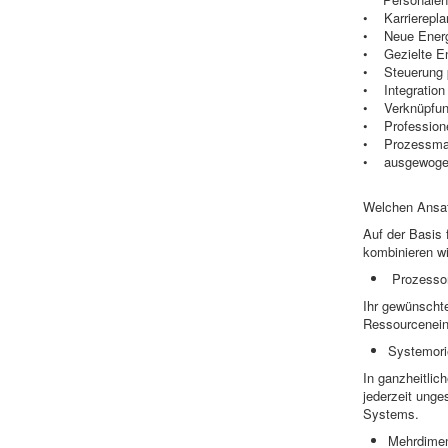
• Karrierepla
• Neue Energi
• Gezielte En
• Steuerung p
• Integration
• Verknüpfung
• Professione
• Prozessmana
• ausgewogene
Welchen Ansat
Auf der Basis
kombinieren wi
Prozessor
Ihr gewünschte
Ressourceneins
Systemori
In ganzheitlic
jederzeit unge
Systems.
Mehrdimens