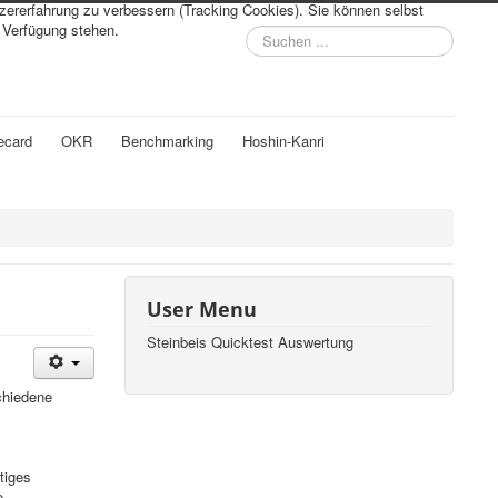
tzererfahrung zu verbessern (Tracking Cookies). Sie können selbst
r Verfügung stehen.
Suchen
...
ecard
OKR
Benchmarking
Hoshin-Kanri
User Menu
Steinbeis Quicktest Auswertung
chiedene
tiges
e