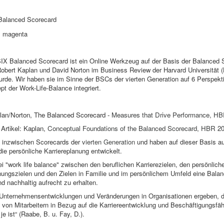
Balanced Scorecard
IX Balanced Scorecard ist ein Online Werkzeug auf der Basis der Balanced 
Robert Kaplan und David Norton im Business Review der Harvard Universität 
wurde. Wir haben sie im Sinne der BSCs der vierten Generation auf 6 Perspekti
t der Work-Life-Balance integriert.
plan/Norton, The Balanced Scorecard -
Measures that Drive Performance, H
Artikel: Kaplan,
Conceptual Foundations of the Balanced Scorecard, HBR 2
 inzwischen Scorecards der
vierten Generation
und haben auf dieser Basis a
die persönliche Karriereplanung entwickelt.
bei "work life balance" zwischen den beruflichen Karrierezielen, den persönlich
hungszielen und den Zielen in Familie und im persönlichem Umfeld eine Bala
nd nachhaltig aufrecht zu erhalten.
Unternehmensentwicklungen und Veränderungen in Organisationen ergeben, 
ve von Mitarbeitern in Bezug auf die Karriereentwicklung und Beschäftigungsfäh
je ist“ (Raabe, B. u. Fay, D.).