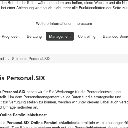
r den Betrieb der Seite, während andere uns helfen, diese Website und die Nu
bei einer Ablehnung womöglich nicht mehr alle Funktionalitäten der Seite zu
Weitere Informationen
Impressum
Prognosen
Beratung
Management
Controlling
Balanced Scor
ent
Steinbeis Personal.SIX
is Personal.SIX
is
Personal.SIX
haben wir für Sie Werkzeuge für die Personalentwicklung
llt. Um dem Personalmanagement valide Daten für die strategische und
it zur Verfügung stellen zu können, wenden wir unter diesem Label auch vers
nd Umfagemethoden an.
Online Persönlichkeitstest
 des
Personal.SIX Online Persönlichkeitstests
ermitteln wir ein aussagekräf
sprofil. Zum Werkzeug gehören auch auf den Personlichkeitstest abgestimmt