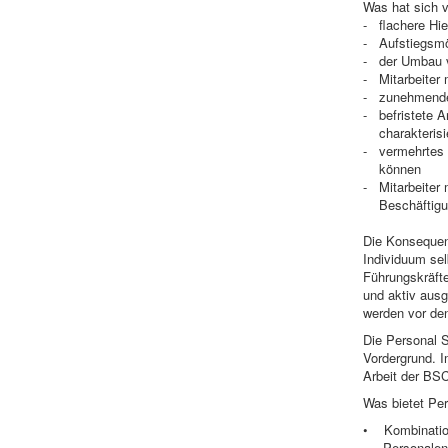
Was hat sich v
- flachere Hi
- Aufstiegsmög
- der Umbau v
- Mitarbeiter 
- zunehmende 
- befristete Ar
charakterisie
- vermehrtes 
können
- Mitarbeiter
Beschäftigung
Die Konsequenz
Individuum sel
Führungskräfte
und aktiv ausg
werden vor de
Die Personal S
Vordergrund. I
Arbeit der BSC
Was bietet Per
• Kombination
Personalent