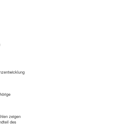
g
nzentwicklung
hörige
ahlen zeigen
dteil des