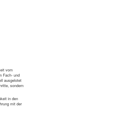
keit vom
en Fach- und
ll ausgelotet
ritte, sondern
keit in den
hrung mit der