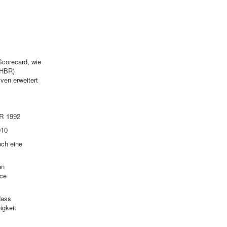
Scorecard, wie
(HBR)
ven erweitert
BR 1992
010
uch eine
en
nce
dass
igkeit