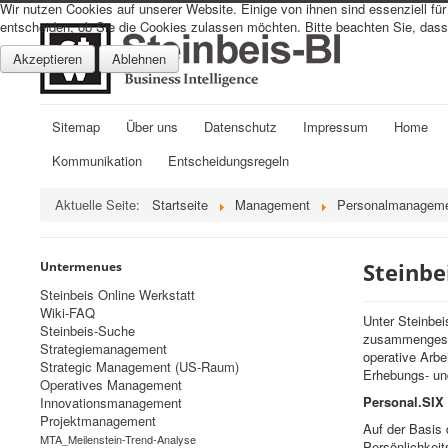
Wir nutzen Cookies auf unserer Website. Einige von ihnen sind essenziell fü
entscheiden, ob Sie die Cookies zulassen möchten. Bitte beachten Sie, dass 
Akzeptieren
Ablehnen
Sitemap
Über uns
Datenschutz
Impressum
Home
Kommunikation
Entscheidungsregeln
Aktuelle Seite:
Startseite
Management
Personalmanagem
Steinbe
Untermenues
Steinbeis Online Werkstatt
Wiki-FAQ
Unter Steinbe
Steinbeis-Suche
zusammengeste
Strategiemanagement
operative Arbe
Strategic Management (US-Raum)
Erhebungs- u
Operatives Management
Personal.SIX 
Innovationsmanagement
Projektmanagement
Auf der Basis
MTA_Meilenstein-Trend-Analyse
Persönlichkeit