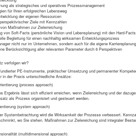
nung als strategisches und operatives Prozessmanagement
en für Ihren erfolgreichen Lebensweg
twicklung der eigenen Ressourcen
erspektivischer Ziele mit Kennzahlen
 von Maßnahmen zur Zielerreichung
 von Soft-Facts (persönliche Vision und Lebensplanung) mit den Hard-Facts
lle Begleitung für einen nachhaltig wirksamen Entwicklungsprozess
ger nicht nur im Unternehmen, sondern auch für die eigene Karriereplanun
 Berücksichtigung aller relevanten Parameter durch 6 Perspektiven
z verfolgen wir?
 fundierter PE-Instrumente, praktischer Umsetzung und permanenter Kompete
r in der Praxis unterschiedliche Ansätze:
ientierung (process approach)
s Ergebnis lässt sich effizient erreichen, wenn Zielerreichung und der dazuge
atz als Prozess organisiert und gesteuert werden.
entierung (system approach)
her Systembetrachtung wird die Wirksamkeit der Prozesse verbessert. Kennz
schminkt, wo Sie stehen. Maßnahmen zur Zielereichung sind integraler Bestan
ionalität (multidimensional approach)