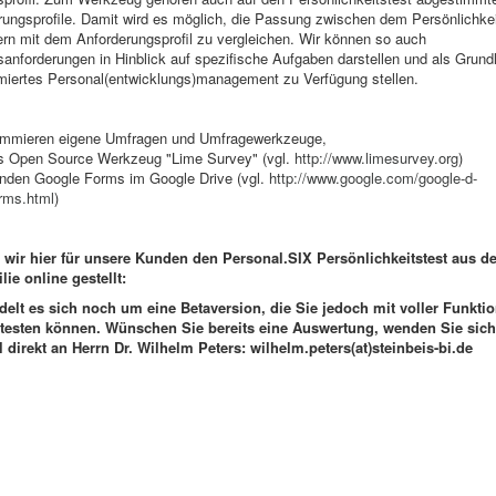
rungsprofile. Damit wird es möglich, die Passung zwischen dem Persönlichkei
rn mit dem Anforderungsprofil zu vergleichen. Wir können so auch
sanforderungen in Hinblick auf spezifische Aufgaben darstellen und als Grundl
imiertes Personal(entwicklungs)management zu Verfügung stellen.
ammieren eigene Umfragen und Umfragewerkzeuge,
s Open Source Werkzeug "Lime Survey" (vgl.
http://www.limesurvey.org
)
nden Google Forms im Google Drive (vgl.
http://www.google.com/google-d-
orms.html
)
 wir hier für unsere Kunden den Personal.SIX Persönlichkeitstest aus de
ie online gestellt:
elt es sich noch um eine Betaversion, die Sie jedoch mit voller Funktion
 testen können. Wünschen Sie bereits eine Auswertung, wenden Sie sich 
l direkt an Herrn Dr. Wilhelm Peters: wilhelm.peters(at)steinbeis-bi.de