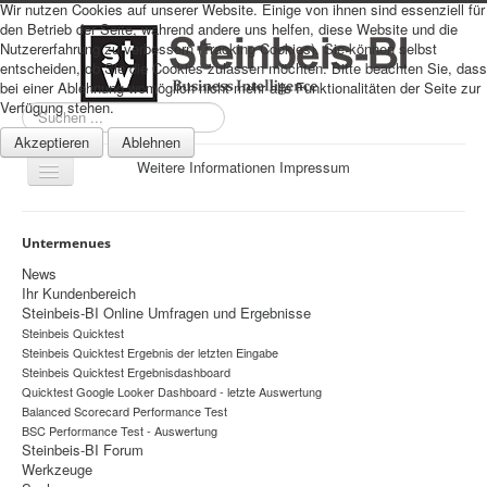
Wir nutzen Cookies auf unserer Website. Einige von ihnen sind essenziell für
den Betrieb der Seite, während andere uns helfen, diese Website und die
Nutzererfahrung zu verbessern (Tracking Cookies). Sie können selbst
entscheiden, ob Sie die Cookies zulassen möchten. Bitte beachten Sie, dass
bei einer Ablehnung womöglich nicht mehr alle Funktionalitäten der Seite zur
Verfügung stehen.
Suchen
...
Akzeptieren
Ablehnen
Weitere Informationen
Impressum
Navigation
an/aus
Sitemap
Untermenues
Über uns
News
Ihr Kundenbereich
Datenschutz
Steinbeis-BI Online Umfragen und Ergebnisse
Steinbeis Quicktest
Impressum
Steinbeis Quicktest Ergebnis der letzten Eingabe
Home
Steinbeis Quicktest Ergebnisdashboard
Quicktest Google Looker Dashboard - letzte Auswertung
Prognosen
Balanced Scorecard Performance Test
BSC Performance Test - Auswertung
Beratung
Steinbeis-BI Forum
Werkzeuge
Management