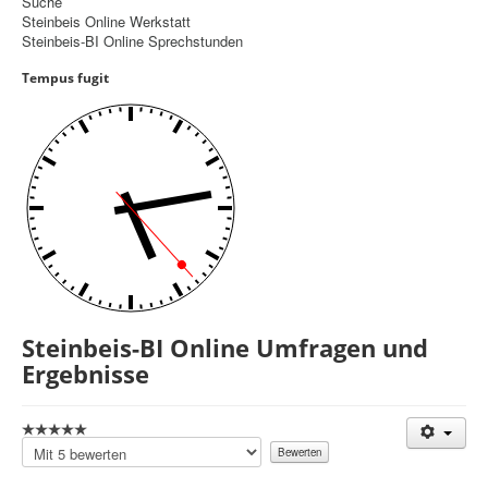
Suche
Steinbeis Online Werkstatt
Controlling
Steinbeis-BI Online Sprechstunden
Balanced Scorecard
Tempus fugit
OKR
Benchmarking
Hoshin-Kanri
Kommunikation
Entscheidungsregeln
Aktuelle Seite:
Startseite
Steinbeis-BI Online Umfragen und
Ergebnisse
Bitte
bewerten