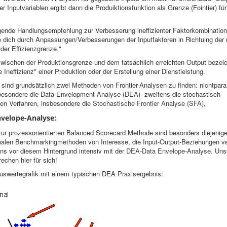
der Inputvariablen ergibt dann die Produiktionsfunktion als Grenze (Fointier) f
gende Handlungsempfehlung zur Verbesserung ineffizienter Faktorkombination
 dich durch Anpassungen/Verbesserungen der Inputfaktoren in Richtuing der
 der Effizienzgrenze."
wischen der Produktionsgrenze und dem tatsächlich erreichten Output bezei
 Ineffizienz" einer Produktion oder der Erstellung einer Dienstleistung.
ur sind grundsätzlich zwei Methoden von Frontier-Analysen zu finden: nichtpar
sbesondere die Data Envelopment Analyse (DEA) zweitens die stochastisch-
en Verfahren, insbesondere die
Stochastische Frontier Analyse (SFA)
,
velope-Analyse:
ur prozessorientierten Balanced Scorecard Methode sind besonders diejenig
nalen Benchmarkingmethoden von Interesse, die Input-Output-Beziehungen v
ns vor diesem Hintergrund intensiv mit der
DEA-Data Envelope-Analyse
. Uns
echen hier für sich!
uswertegrafik mit einem typischen DEA Praxisergebnis: