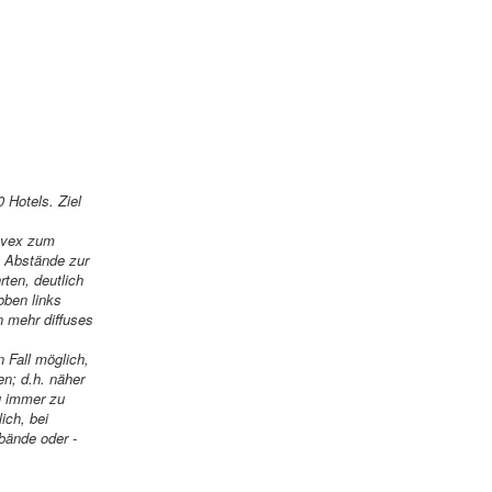
 Hotels. Ziel
onvex zum
e Abstände zur
rten, deutlich
oben links
n mehr diffuses
n Fall möglich,
en; d.h. näher
u immer zu
ich, bei
bände oder -