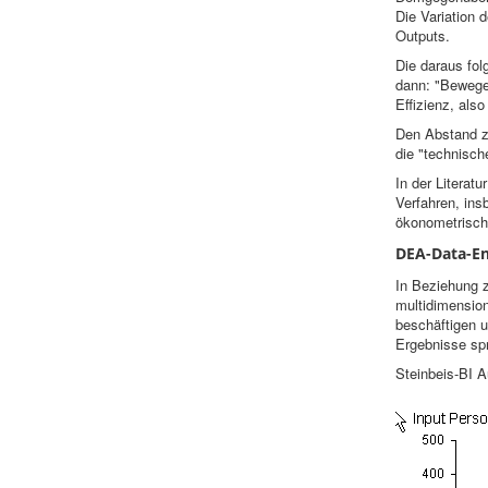
Die Variation 
Outputs.
Die daraus fol
dann: "Bewege
Effizienz, also
Den Abstand z
die "technische
In der Literat
Verfahren, in
ökonometrisch
DEA-Data-En
In Beziehung z
multidimensio
beschäftigen u
Ergebnisse spr
Steinbeis-BI A