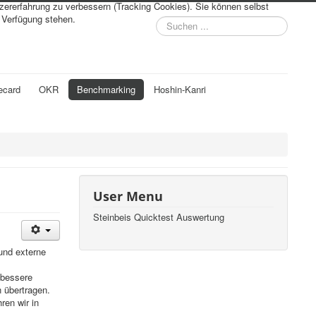
tzererfahrung zu verbessern (Tracking Cookies). Sie können selbst
r Verfügung stehen.
Suchen
...
ecard
OKR
Benchmarking
Hoshin-Kanri
User Menu
Steinbeis Quicktest Auswertung
und externe
 bessere
n übertragen.
ren wir in