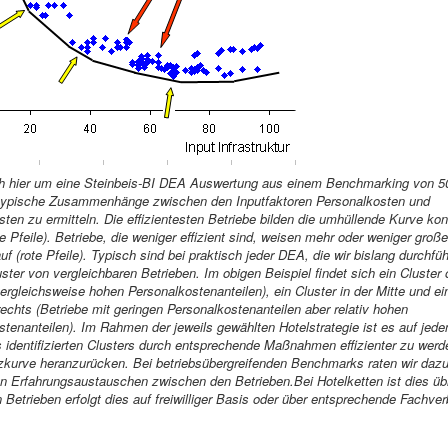
ch hier um eine Steinbeis-BI DEA Auswertung aus einem Benchmarking von 50
 typische Zusammenhänge zwischen den Inputfaktoren Personalkosten und
osten zu ermitteln. Die effizientesten Betriebe bilden die umhüllende Kurve k
e Pfeile). Betriebe, die weniger effizient sind, weisen mehr oder weniger groß
f (rote Pfeile). Typisch sind bei praktisch jeder DEA, die wir bislang durchfüh
ster von vergleichbaren Betrieben. Im obigen Beispiel findet sich ein Cluster 
vergleichsweise hohen Personalkostenanteilen), ein Cluster in der Mitte und ei
rechts (Betriebe mit geringen Personalkostenanteilen aber relativ hohen
ostenanteilen). Im Rahmen der jeweils gewählten Hotelstrategie ist es auf jede
s identifizierten Clusters durch entsprechende Maßnahmen effizienter zu werd
nzkurve heranzurücken. Bei betriebsübergreifenden Benchmarks raten wir daz
 Erfahrungsaustauschen zwischen den Betrieben.Bei Hotelketten ist dies übl
Betrieben erfolgt dies auf freiwilliger Basis oder über entsprechende Fachver