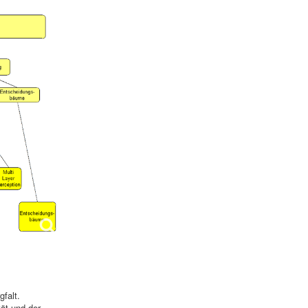
falt.
tät und der