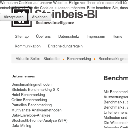
Wir nutzen Cookies auf unserer Website. Einige von ihnen sind essenziell fü
entscheiden, ob Sie die Cookies zulassen möchten. Bitte beachten Sie, dass 
Akzeptieren
Ablehnen
Sitemap
Über uns
Datenschutz
Impressum
Home
Kommunikation
Entscheidungsregeln
Aktuelle Seite:
Startseite
Benchmarking
Benchmarkingme
Benchm
Untermenues
Benchmarkingmethoden
Steinbeis Benchmarking SIX
Mit Benchmark
Hotel Benchmarking
Auswertungserg
Online-Benchmarking
Benchmarks, d
Partielles Benchmarking
Benchmarks, w
Multivariate Analysemethoden
Unternehmens (
Data-Envelope-Analyse
Methoden und P
Stochastik-Frontier-Analyse (SFA)
Die Wissenscha
Data Mining
folgender Grafi