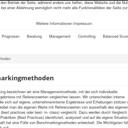
r den Betrieb der Seite, während andere uns helfen, diese Website und die Nu
bei einer Ablehnung womöglich nicht mehr alle Funktionalitäten der Seite zu
Weitere Informationen
Impressum
Prognosen
Beratung
Management
Controlling
Balanced Scor
thoden
arkingmethoden
ing bezeichnen wir eine Managementmethode, mit der sich individuelle
ebnisse mit Referenzwerten vergleichen lassen. Wir unterscheiden interne
ie sich auf eigene, unternehmeninterne Ergebnisse und Erhebungen stützen 
obei man die eigenen Werte mit Referenzwerten von ausserhalb des eigenen
best practices oder best- in- class) vergleicht. Dazu werden durch Vergleich
raktiken (Best Practices) identifiziert, analysiert und auf die eigene Situatio
ft hat eine Fülle von Benchmarkingmethoden entwickelt. Die Wichtigsten füh
k auf: