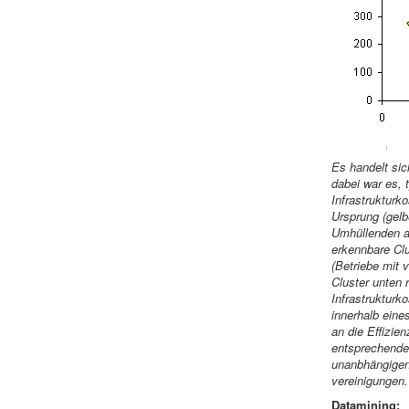
Es handelt si
dabei war es,
Infrastrukturk
Ursprung (gelb
Umhüllenden au
erkennbare Clu
(Betriebe mit 
Cluster unten 
Infrastrukturk
innerhalb eine
an die Effizie
entsprechenden
unanbhängigen 
vereinigungen.
Datamining: