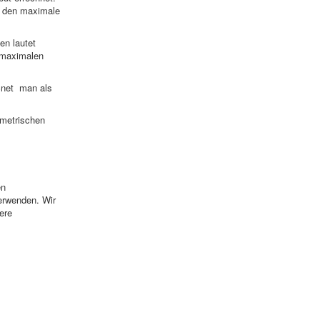
ür den maximale
en lautet
 maximalen
cnet man als
ametrischen
en
erwenden. Wir
ere