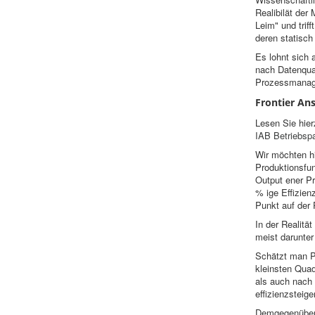
Realibilät der
Leim" und trif
deren statisch
Es lohnt sich 
nach Datenqual
Prozessmanag
Frontier Ans
Lesen Sie hier
IAB Betriebsp
Wir möchten hi
Produktionsfun
Output ener Pr
% ige Effizien
Punkt auf der 
In der Realitä
meist darunter 
Schätzt man Pr
kleinsten Quad
als auch nach 
effizienzstei
Demgegenüber w