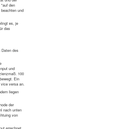
 "auf den
u beachten und
ingt es, je
ür das
n Daten des
e
Input und
fizienzmaß. 100
 bewegt. Ein
 vice versa an.
ndern liegen
hode der
hl nach unten
chtuing von
ut errechnet.