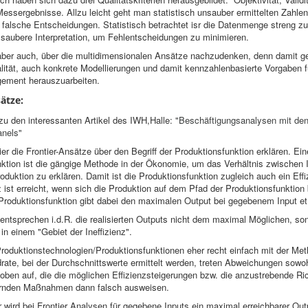
 Messergebnisse. Allzu leicht geht man statistisch unsauber ermittelten Zahlen
ft falsche Entscheidungen. Statistisch betrachtet isr die Datenmenge streng z
 saubere Interpretation, um Fehlentscheidungen zu minimieren.
aber auch, über die multidimensionalen Ansätze nachzudenken, denn damit gel
ität, auch konkrete Modellierungen und damit kennzahlenbasierte Vorgaben f
ement herauszuarbeiten.
ätze:
zu den interessanten Artikel des IWH,Halle:
"Beschäftigungsanalysen mit de
anels"
er die Frontier-Ansätze über den Begriff der Produktionsfunktion erklären. Ein
ktion ist die gängige Methode in der Ökonomie, um das Verhältnis zwischen 
oduktion zu erklären. Damit ist die Produktionsfunktion zugleich auch ein Ef
z ist erreicht, wenn sich die Produktion auf dem Pfad der Produktionsfunktion
Produktionsfunktion gibt dabei den maximalen Output bei gegebenem Input et
t entsprechen i.d.R. die realisierten Outputs nicht dem maximal Möglichen, so
in einem "Gebiet der Ineffizienz".
oduktionstechnologien/Produktionsfunktionen eher recht einfach mit der Met
rate, bei der Durchschnittswerte ermittelt werden, treten Abweichungen sowo
oben auf, die die möglichen Effizienzsteigerungen bzw. die anzustrebende Ri
gernden Maßnahmen dann falsch ausweisen.
ird bei Frontier Analysen für gegebene Inputs ein maximal erreichbarer Outp