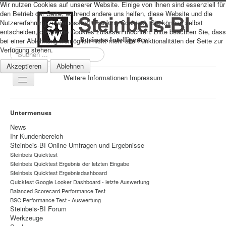
Wir nutzen Cookies auf unserer Website. Einige von ihnen sind essenziell für
den Betrieb der Seite, während andere uns helfen, diese Website und die
Nutzererfahrung zu verbessern (Tracking Cookies). Sie können selbst
entscheiden, ob Sie die Cookies zulassen möchten. Bitte beachten Sie, dass
bei einer Ablehnung womöglich nicht mehr alle Funktionalitäten der Seite zur
Verfügung stehen.
Suchen
...
Akzeptieren
Ablehnen
Weitere Informationen
Impressum
Navigation
an/aus
Sitemap
Untermenues
Über uns
News
Ihr Kundenbereich
Datenschutz
Steinbeis-BI Online Umfragen und Ergebnisse
Steinbeis Quicktest
Impressum
Steinbeis Quicktest Ergebnis der letzten Eingabe
Home
Steinbeis Quicktest Ergebnisdashboard
Quicktest Google Looker Dashboard - letzte Auswertung
Prognosen
Balanced Scorecard Performance Test
BSC Performance Test - Auswertung
Beratung
Steinbeis-BI Forum
Werkzeuge
Management