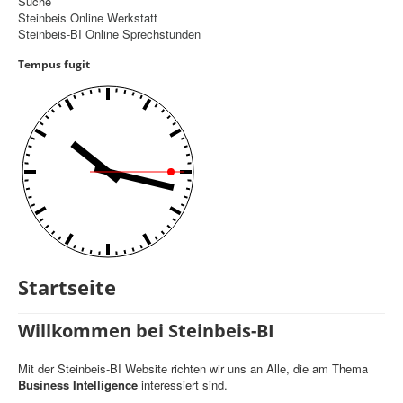
Suche
Steinbeis Online Werkstatt
Controlling
Steinbeis-BI Online Sprechstunden
Balanced Scorecard
Tempus fugit
OKR
Benchmarking
Hoshin-Kanri
Kommunikation
Entscheidungsregeln
Aktuelle Seite:
Startseite
Startseite
Willkommen bei Steinbeis-BI
Mit der Steinbeis-BI Website richten wir uns an Alle, die am Thema
Business Intelligence
interessiert sind.