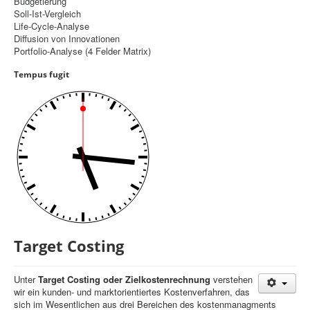
Budgetierung
Soll-Ist-Vergleich
Controlling
Life-Cycle-Analyse
Diffusion von Innovationen
Balanced Scorecard
Portfolio-Analyse (4 Felder Matrix)
OKR
Tempus fugit
Benchmarking
Hoshin-Kanri
Kommunikation
Entscheidungsregeln
Aktuelle Seite:
Startseite
Controlling
Target Costing
Target Costing
Unter
T
arget Costing oder Zielkostenrechnung
verstehen
wir ein kunden- und marktorientiertes Kostenverfahren, das
sich im Wesentlichen aus drei Bereichen des kostenmanagments