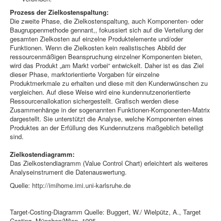
Prozess der Zielkostenspaltung:
Die zweite Phase, die Zielkostenspaltung, auch Komponenten- oder
Baugruppenmethode gennant,, fokussiert sich auf die Verteilung der
gesamten Zielkosten auf einzelne Produktelemente und/oder
Funktionen. Wenn die Zielkosten kein realistisches Abbild der
ressourcenmäßigen Beanspruchung einzelner Komponenten bieten,
wird das Produkt „am Markt vorbei“ entwickelt. Daher ist es das Ziel
dieser Phase, marktorientierte Vorgaben für einzelne
Produktmerkmale zu erhalten und diese mit den Kundenwünschen zu
vergleichen. Auf diese Weise wird eine kundennutzenorientierte
Ressourcenallokation sichergestellt. Grafisch werden diese
Zusammenhänge in der sogenannten Funktionen-Komponenten-Matrix
dargestellt. Sie unterstützt die Analyse, welche Komponenten eines
Produktes an der Erfüllung des Kundennutzens maßgeblich beteiligt
sind.
Zielkostendiagramm:
Das Zielkostendiagramm (Value Control Chart) erleichtert als weiteres
Analyseinstrument die Datenauswertung.
Quelle:
http://imihome.imi.uni-karlsruhe.de
Target-Costing-Diagramm Quelle: Buggert, W./ Wielpütz, A., Target
Costing, München/Wien, 1995