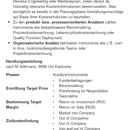
Reverse Engineering oder Wertanalysen, zielen darauf ab,
frühzeitig relevante Kosteninformationen bereitzustellen. Dies
ermöglicht es bereits in der Planungsphase Gestaltungvorschläge
auf Basis ihrer Kostenstrukturen zu beurteilen.
Zu den
produkt- bzw. prozessorientierten Ansätzen
zählen
Instrumente wie beispielsweise Benchmarking,
Prozesskostenrechnung, Lebenszykluskostenrechnung oder
Quality Function Deployment.
Organisatorische Ansätze
beinhalten Instrumente wie z.B. Just-
in time, funktionsübergreifende Teams oder
Projektkostenrechnung.
Handlungsanleitung
:
nach M.Volkmann, WiWi Uni Karlsruhe:
Phasen
Ansätze/Instrumente
• Kundenbefragungen
• Benchmarking
Ermittlung Target Price
• Preisfindung für Neuprodukte
• Testmärkte
Bestimmung Target
• Return on Investment (ROI)
Margin
• Return on Sale (ROS)
• Market into Company
• Out of Competitor
Zielkostenfindung
• Out of Company
• Into and out of Company