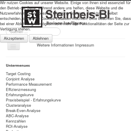
Wir nutzen Cookies auf unserer Website. Einige von ihnen sind essenziell für
den Betrieb der Seite, während andere uns helfen, diese Website und die
Nutzererfahrung zu verbessern (Tracking Cookies). Sie können selbst
entscheiden, ob Sie die Cookies zulassen möchten. Bitte beachten Sie, dass
bei einer Ablehnung womöglich nicht mehr alle Funktionalitäten der Seite zur
Verfügung stehen.
Suchen
...
Akzeptieren
Ablehnen
Weitere Informationen
Impressum
Navigation
an/aus
Sitemap
Untermenues
Über uns
Target Costing
Conjoint Analyse
Datenschutz
Performance Measurement
Effizienzmessung
Impressum
Erfahrungskurve
Praxisbeispiel - Erfahrungskurve
Home
Clusteranalyse
Prognosen
Break-Even-Analyse
ABC-Analyse
Beratung
Kennzahlen
ROI-Analyse
Management