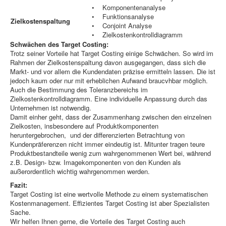
• Komponentenanalyse
• Funktionsanalyse
Zielkostenspaltung
• Conjoint Analyse
• Zielkostenkontrolldiagramm
Schwächen des Target Costing:
Trotz seiner Vorteile hat Target Costing einige Schwächen. So wird im
Rahmen der Zielkostenspaltung davon ausgegangen, dass sich die
Markt- und vor allem die Kundendaten präzise ermitteln lassen. Die ist
jedoch kaum oder nur mit erheblichen Aufwand braucvhbar möglich.
Auch die Bestimmung des Toleranzbereichs im
Zielkostenkontrolldiagramm. Eine individuelle Anpassung durch das
Unternehmen ist notwendig.
Damit einher geht, dass der Zusammenhang zwischen den einzelnen
Zielkosten, insbesondere auf Produktkomponenten
heruntergebrochen, und der differenzierten Betrachtung von
Kundenpräferenzen nicht immer eindeutig ist. Mitunter tragen teure
Produktbestandteile wenig zum wahrgenommenen Wert bei, während
z.B. Design- bzw. Imagekomponenten von den Kunden als
außerordentlich wichtig wahrgenommen werden.
Fazit:
Target Costing ist eine wertvolle Methode zu einem systematischen
Kostenmanagement. Effizientes Target Costing ist aber Spezialisten
Sache.
Wir helfen Ihnen gerne, die Vorteile des Target Costing auch