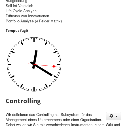
Budgetierung
Soll-Ist-Vergleich
Controlling
Life-Cycle-Analyse
Diffusion von Innovationen
Balanced Scorecard
Portfolio-Analyse (4 Felder Matrix)
OKR
Tempus fugit
Benchmarking
Hoshin-Kanri
Kommunikation
Entscheidungsregeln
Aktuelle Seite:
Startseite
Controlling
Controlling
Wir definieren das Controlling als Subsystem für das
Management eines Unternehmens oder einer Organisation.
Dabei wollen wir Sie mit verschiedenen Instrumenten, einem Wiki und