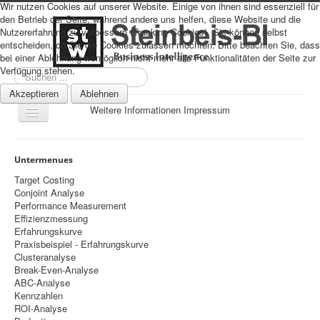
Wir nutzen Cookies auf unserer Website. Einige von ihnen sind essenziell für
den Betrieb der Seite, während andere uns helfen, diese Website und die
Nutzererfahrung zu verbessern (Tracking Cookies). Sie können selbst
entscheiden, ob Sie die Cookies zulassen möchten. Bitte beachten Sie, dass
bei einer Ablehnung womöglich nicht mehr alle Funktionalitäten der Seite zur
Verfügung stehen.
Suchen
...
Akzeptieren
Ablehnen
Weitere Informationen
Impressum
Navigation
an/aus
Sitemap
Untermenues
Über uns
Target Costing
Conjoint Analyse
Datenschutz
Performance Measurement
Effizienzmessung
Impressum
Erfahrungskurve
Praxisbeispiel - Erfahrungskurve
Home
Clusteranalyse
Prognosen
Break-Even-Analyse
ABC-Analyse
Beratung
Kennzahlen
ROI-Analyse
Management