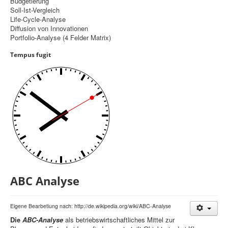
Budgetierung
Soll-Ist-Vergleich
Controlling
Life-Cycle-Analyse
Diffusion von Innovationen
Balanced Scorecard
Portfolio-Analyse (4 Felder Matrix)
OKR
Tempus fugit
Benchmarking
Hoshin-Kanri
Kommunikation
Entscheidungsregeln
Aktuelle Seite:
Startseite
Controlling
ABC-Analyse
ABC­ Analyse
Eigene Bearbetiung nach: http://de.wikipedia.org/wiki/ABC-Analyse
Die
ABC-Analyse
als betriebswirtschaftliches Mittel zur