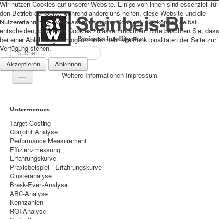
Wir nutzen Cookies auf unserer Website. Einige von ihnen sind essenziell für
den Betrieb der Seite, während andere uns helfen, diese Website und die
Nutzererfahrung zu verbessern (Tracking Cookies). Sie können selbst
entscheiden, ob Sie die Cookies zulassen möchten. Bitte beachten Sie, dass
bei einer Ablehnung womöglich nicht mehr alle Funktionalitäten der Seite zur
Verfügung stehen.
Suchen
...
Akzeptieren
Ablehnen
Weitere Informationen
Impressum
Navigation
an/aus
Sitemap
Untermenues
Über uns
Target Costing
Conjoint Analyse
Datenschutz
Performance Measurement
Effizienzmessung
Impressum
Erfahrungskurve
Praxisbeispiel - Erfahrungskurve
Home
Clusteranalyse
Prognosen
Break-Even-Analyse
ABC-Analyse
Beratung
Kennzahlen
ROI-Analyse
Management