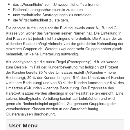
das „Wesentliche“ vom „Unwesentlichen“ zu trennen
Rationalisierungsschwerpunkte zu setzen
unwirtschaftliche Anstrengungen zu vermeiden
die Wirtschaftlichkeit zu steigern.
Die gängige Aufteilung sieht die Bildung jeweils einer A-, B- und C-
Klasse vor, woher das Verfahren seinen Namen hat. Die Einteilung in
drei Klassen ist jedoch nicht zwingend erforderlich. Die Anzahl der zu
bildenden Klassen hängt vielmehr von der geforderten Behandlung der
einzelnen Gruppen ab. Werden zwei oder mehr Gruppen später gleich
behandelt, ist keine Unterteilung notwendig.
Als idealtypisch gilt die 80/20-Regel (Paretoprinzip); d.h. es werden
zum Beispiel im Fall der Kundenbewertung mit lediglich 20 Prozent
der Kunden bereits 80 % des Umsatzes erzielt (A-Kunden = hohe
Bedeutung), 30 % der Kunden bringen 15 % des Umsatzes (B-Kunden
= mittlere Bedeutung) und von 50 % der Kunden kommen nur 5 % des
Umsatzes (C-Kunden = geringe Bedeutung). Die Ergebnisse des
Pareto-Ansatzes werden allerdings in der Realität selten erreicht. Eine
solche, idealtypische Verteilung basiert auf Lehrbüchern und wird
gerne als Rechenbeispiel angeführt. Zur genauen Gruppierung der
verschiedenen Klassen werden in der Wirtschaft häufig
Clusteranalysen durchgeführt.
User Menu