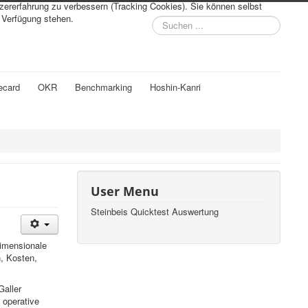
tzererfahrung zu verbessern (Tracking Cookies). Sie können selbst
r Verfügung stehen.
Suchen
...
ecard
OKR
Benchmarking
Hoshin-Kanri
User Menu
Steinbeis Quicktest Auswertung
imensionale
, Kosten,
aller
 operative