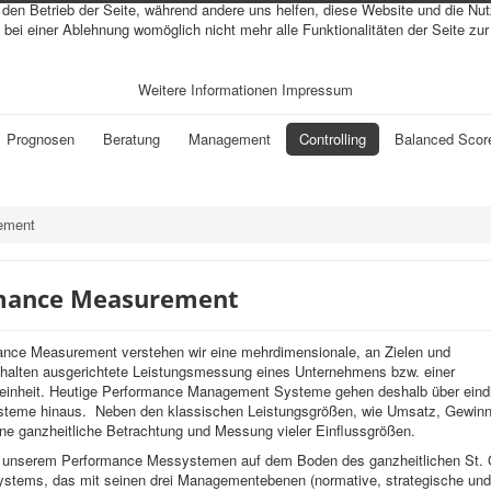
r den Betrieb der Seite, während andere uns helfen, diese Website und die Nu
bei einer Ablehnung womöglich nicht mehr alle Funktionalitäten der Seite zu
Weitere Informationen
Impressum
Prognosen
Beratung
Management
Controlling
Balanced Scor
ement
mance Measurement
ance Measurement verstehen wir eine mehrdimensionale, an Zielen und
alten ausgerichtete Leistungsmessung eines Unternehmens bzw. einer
inheit. Heutige Performance Management Systeme gehen deshalb über eind
teme hinaus. Neben den klassischen Leistungsgrößen, wie Umsatz, Gewinn
eine ganzheitliche Betrachtung und Messung vieler Einflussgrößen.
i unserem Performance Messystemen auf dem Boden des ganzheitlichen St. G
tems, das mit seinen drei Managementebenen (normative, strategische und