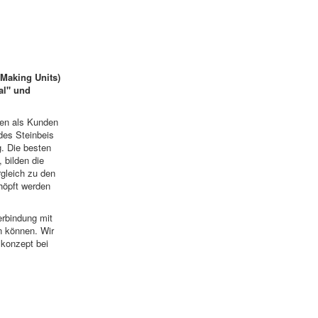
Making Units)
al" und
men als Kunden
 des Steinbeis
. Die besten
 bilden die
rgleich zu den
höpft werden
erbindung mit
n können. Wir
konzept bei