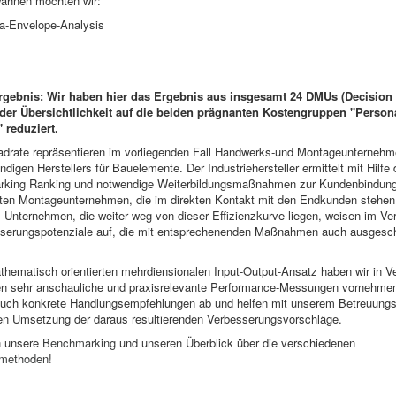
ähnen möchten wir:
a-Envelope-Analysis
rgebnis: Wir haben hier das Ergebnis aus insgesamt 24 DMUs (Decision 
er Übersichtlichkeit auf die beiden prägnanten Kostengruppen "Person
" reduziert.
adrate repräsentieren im vorliegenden Fall Handwerks-und Montageunterneh
ndigen Herstellers für Bauelemente. Der Industriehersteller ermittelt mit Hilfe
ing Ranking und notwendige Weiterbildungsmaßnahmen zur Kundenbindung
sten Montageunternehmen, die im direkten Kontakt mit den Endkunden stehen,
. Unternehmen, die weiter weg von dieser Effizienzkurve liegen, weisen im Ve
serungspotenziale auf, die mit entsprechenenden Maßnahmen auch ausgesc
hematisch orientierten mehrdiensionalen Input-Output-Ansatz haben wir in V
en sehr anschauliche und praxisrelevante Performance-Messungen vornehme
 auch konkrete Handlungsempfehlungen ab und helfen mit unserem Betreuungs
gen Umsetzung der daraus resultierenden Verbesserungsvorschläge.
h unsere
Benchmarking
und unseren Überblick über die verschiedenen
methoden
!