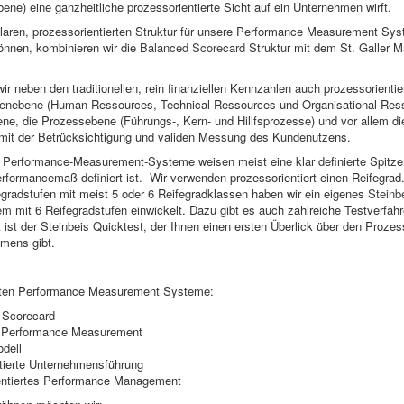
e) eine ganzheitliche prozessorientierte Sicht auf ein Unternehmen wirft.
klaren, prozessorientierten Struktur für unsere Performance Measurement S
önnen, kombinieren wir die
Balanced Scorecard
Struktur mit dem St. Galler 
ir neben den traditionellen, rein finanziellen Kennzahlen auch prozessorientier
enebene (Human Ressources, Technical Ressources und Organisational Ress
ne, die Prozessebene (Führungs-, Kern- und Hillfsprozesse) und vor allem di
it der Betrücksichtigung und validen Messung des Kundenutzens.
te Performance-Measurement-Systeme weisen meist eine klar definierte Spitz
erformancemaß definiert ist. Wir verwenden prozessorientiert einen Reifegra
gradstufen mit meist 5 oder 6 Reifegradklassen haben wir ein eigenes
Steinb
em
mit 6 Reifegradstufen einwickelt. Dazu gibt es auch zahlreiche Testverfah
ist der Steinbeis Quicktest, der Ihnen einen ersten Überlick über den Prozes
mens gibt.
sten Performance Measurement Systeme:
 Scorecard
Performance Measurement
dell
tierte Unternehmensführung
entiertes Performance Management