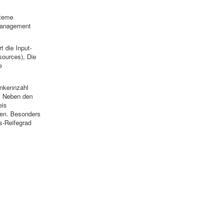
ysteme
Management
t die Input-
ources), Die
e
enkennzahl
d. Neben den
eis
ren. Besonders
s-Reifegrad