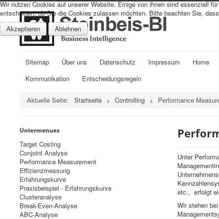
Wir nutzen Cookies auf unserer Website. Einige von ihnen sind essenziell fü
entscheiden, ob Sie die Cookies zulassen möchten. Bitte beachten Sie, dass 
Akzeptieren
Ablehnen
Sitemap
Über uns
Datenschutz
Impressum
Home
Kommunikation
Entscheidungsregeln
Aktuelle Seite:
Startseite
Controlling
Performance Measur
Perfor
Untermenues
Target Costing
Conjoint Analyse
Unter Perform
Performance Measurement
Managementinh
Effizienzmessung
Unternehmense
Erfahrungskurve
Kennzahlensys
Praxisbeispiel - Erfahrungskurve
etc., erfolgt 
Clusteranalyse
Wir stehen be
Break-Even-Analyse
Managementsys
ABC-Analyse