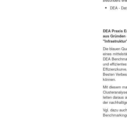
Besonders erw
DEA - Dat
DEA Praxis E
aus Gründen d
"Infrastruktur
Die blauen Qu
eines mittelstä
DEA Benchmark
und effiziente
Effizienzkurve
Besten Verbes
können.
Mit diesem mat
Clusteranalys
leiten daraus
der nachhalti
Vgl. dazu auc
Benchmarking