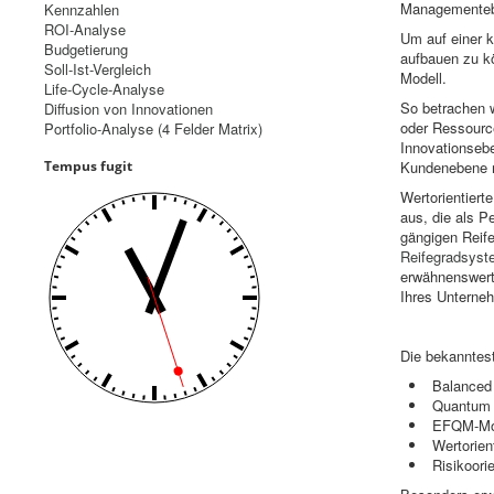
Managementeben
Kennzahlen
ROI-Analyse
Um auf einer 
Budgetierung
aufbauen zu k
Soll-Ist-Vergleich
Modell.
Life-Cycle-Analyse
So betrachen w
Diffusion von Innovationen
oder Ressourc
Portfolio-Analyse (4 Felder Matrix)
Innovationsebe
Tempus fugit
Kundenebene m
Wertorientier
aus, die als P
gängigen Reife
Reifegradsyst
erwähnenswert 
Ihres Unterneh
Die bekannte
Balanced
Quantum 
EFQM-Mo
Wertorien
Risikoori