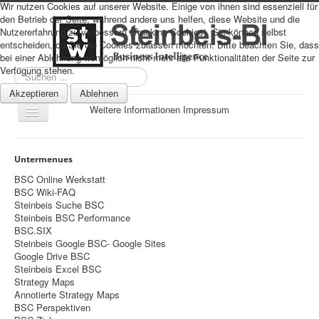
Wir nutzen Cookies auf unserer Website. Einige von ihnen sind essenziell für
den Betrieb der Seite, während andere uns helfen, diese Website und die
Nutzererfahrung zu verbessern (Tracking Cookies). Sie können selbst
entscheiden, ob Sie die Cookies zulassen möchten. Bitte beachten Sie, dass
bei einer Ablehnung womöglich nicht mehr alle Funktionalitäten der Seite zur
Verfügung stehen.
Suchen
...
Akzeptieren
Ablehnen
Weitere Informationen
Impressum
Navigation
an/aus
Sitemap
Untermenues
Über uns
BSC Online Werkstatt
BSC Wiki-FAQ
Datenschutz
Steinbeis Suche BSC
Steinbeis BSC Performance
Impressum
BSC.SIX
Steinbeis Google BSC- Google Sites
Home
Google Drive BSC
Prognosen
Steinbeis Excel BSC
Strategy Maps
Beratung
Annotierte Strategy Maps
BSC Perspektiven
Management