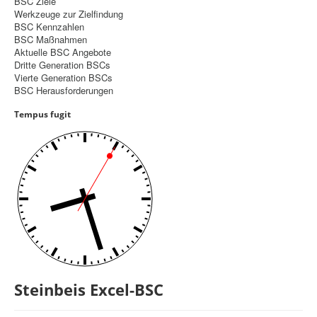
BSC Ziele
Werkzeuge zur Zielfindung
Controlling
BSC Kennzahlen
BSC Maßnahmen
Balanced Scorecard
Aktuelle BSC Angebote
Dritte Generation BSCs
OKR
Vierte Generation BSCs
BSC Herausforderungen
Benchmarking
Tempus fugit
Hoshin-Kanri
Kommunikation
Entscheidungsregeln
Aktuelle Seite:
Startseite
Balanced Scorecard
Steinbeis Excel BSC
Steinbeis Excel-BSC