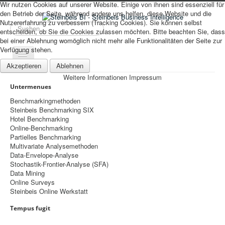
Wir nutzen Cookies auf unserer Website. Einige von ihnen sind essenziell für
den Betrieb der Seite, während andere uns helfen, diese Website und die
Nutzererfahrung zu verbessern (Tracking Cookies). Sie können selbst
Suchen
entscheiden, ob Sie die Cookies zulassen möchten. Bitte beachten Sie, dass
...
bei einer Ablehnung womöglich nicht mehr alle Funktionalitäten der Seite zur
Verfügung stehen.
Navigation
an/aus
Akzeptieren
Ablehnen
Weitere Informationen
Impressum
Sitemap
Untermenues
Über uns
Benchmarkingmethoden
Steinbeis Benchmarking SIX
Datenschutz
Hotel Benchmarking
Online-Benchmarking
Impressum
Partielles Benchmarking
Multivariate Analysemethoden
Home
Data-Envelope-Analyse
Prognosen
Stochastik-Frontier-Analyse (SFA)
Data Mining
Beratung
Online Surveys
Steinbeis Online Werkstatt
Management
Tempus fugit
Controlling