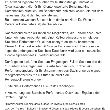
Im Anwendungsbereich suchen wir leistungsfähige, innovative
Organisationen, die für Ihr Klientel erweiterte Benchmarking
Datenbanken erstellen und Benchmarks anbieten wollen, die auf dem
neuestens Stand der Technik stehen.
Bei Interesse wenden Sie sich bitte direkt an Herrn Dr. Wilhelm
Peters: wilhelm.peters(at)steinbeis-bi.de
__________
Nachfolgend bieten wir Ihnen die Möglichkeit, die Performance Ihres
Unternehmens verbunden mit einer Reifegradmessung mittels des
Steinbeis Perfomance Quicktest anonym online zu bestimmen.
Dieser Online Test wurde mit Google Docs realisiert. Die zugrunde
liegende umfangreiche Steinbeis Datenbank wird über ein spezielles
Google Spreadsheet zu Verfügung gestellt.
Der folgende Link führt Sie zum Fragebogen. Füllen Sie bitte dort die
10 Performencefragen aus. Se erhalten dann ich Echtzeit ein
Performancergebnis für Ihr Unternehmen aus Basis unseres eigneen
reifegradkonzeptes mit 6 Stufen in jeweils drei
Reifegraddifferenzierungen.
>
Steinbeis Performance Quicktest: Fragebogen
>
Auswertung des Steinbeis Performance Quicktest - Ergebnis der
letzten Eingabe
Hinweis: Achten Sie bitte darauf, dass Sie jeweils Ihren Cache leeren
bzw. den "refresh" Button im Browser drücken,
um das aktuelle Ergebnis zu sehen. Es