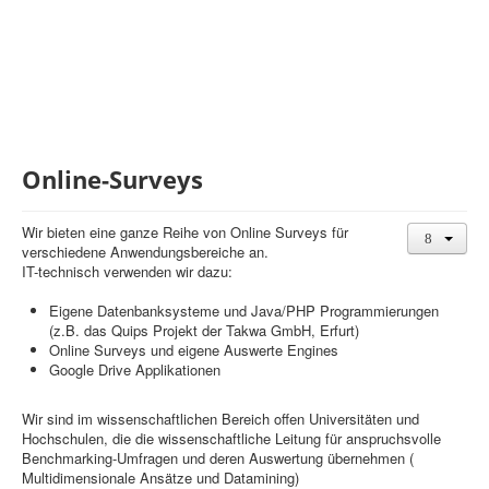
Balanced Scorecard
OKR
Benchmarking
Hoshin-Kanri
Kommunikation
Online-Surveys
Entscheidungsregeln
Wir bieten eine ganze Reihe von Online Surveys für
Aktuelle Seite:
Startseite
Benchmarking
Online Surveys
verschiedene Anwendungsbereiche an.
IT-technisch verwenden wir dazu:
Eigene Datenbanksysteme und Java/PHP Programmierungen
(z.B. das Quips Projekt der Takwa GmbH, Erfurt)
Online Surveys und eigene Auswerte Engines
Google Drive Applikationen
Wir sind im wissenschaftlichen Bereich offen Universitäten und
Hochschulen, die die wissenschaftliche Leitung für anspruchsvolle
Benchmarking-Umfragen und deren Auswertung übernehmen (
Multidimensionale Ansätze und Datamining)