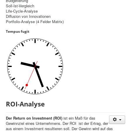
Budgetierung
Soll-Ist-Vergleich
Controlling
Life-Cycle-Analyse
Diffusion von Innovationen
Balanced Scorecard
Portfolio-Analyse (4 Felder Matrix)
OKR
Tempus fugit
Benchmarking
Hoshin-Kanri
Kommunikation
Entscheidungsregeln
Aktuelle Seite:
Startseite
Controlling
ROI-Analyse
ROI-­Analyse
Der Return on Investment (ROI)
ist ein Maß für das
Gewinnziel eines Unternehmens. Der ROI ist der Ertrag, der
aus einem Investment resultieren soll. Der Gewinn wird auf das