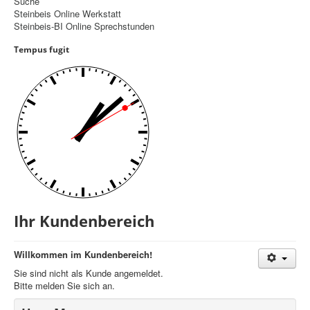
Suche
Steinbeis Online Werkstatt
Controlling
Steinbeis-BI Online Sprechstunden
Balanced Scorecard
Tempus fugit
OKR
Benchmarking
Hoshin-Kanri
Kommunikation
Entscheidungsregeln
Aktuelle Seite:
Startseite
Ihr Kundenbereich
Ihr Kundenbereich
Willkommen im Kundenbereich!
Sie sind nicht als Kunde angemeldet.
Bitte melden Sie sich an.