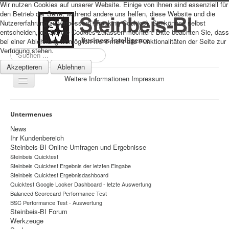
Wir nutzen Cookies auf unserer Website. Einige von ihnen sind essenziell für
den Betrieb der Seite, während andere uns helfen, diese Website und die
Nutzererfahrung zu verbessern (Tracking Cookies). Sie können selbst
entscheiden, ob Sie die Cookies zulassen möchten. Bitte beachten Sie, dass
bei einer Ablehnung womöglich nicht mehr alle Funktionalitäten der Seite zur
Verfügung stehen.
Suchen
...
Akzeptieren
Ablehnen
Weitere Informationen
Impressum
Navigation
an/aus
Sitemap
Untermenues
Über uns
News
Ihr Kundenbereich
Datenschutz
Steinbeis-BI Online Umfragen und Ergebnisse
Steinbeis Quicktest
Impressum
Steinbeis Quicktest Ergebnis der letzten Eingabe
Home
Steinbeis Quicktest Ergebnisdashboard
Quicktest Google Looker Dashboard - letzte Auswertung
Prognosen
Balanced Scorecard Performance Test
BSC Performance Test - Auswertung
Beratung
Steinbeis-BI Forum
Werkzeuge
Management