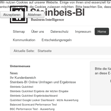
Wir nutzen Cookies auf unserer Website. Einige von ihnen sind essenziell fü
entscheiden, ob Sie die Cookies zulassen möchten. Bitte beachten Sie, dass 
Akzeptieren
Ablehnen
Sitemap
Über uns
Datenschutz
Impressum
Home
Kommunikation
Entscheidungsregeln
Aktuelle Seite:
Startseite
Untermenues
Bitte die 
News
an diese E
Ihr Kundenbereich
Steinbeis-BI Online Umfragen und Ergebnisse
Steinbeis Quicktest
Steinbeis Quicktest Ergebnis der letzten Eingabe
Steinbeis Quicktest Ergebnisdashboard
Quicktest Google Looker Dashboard - letzte Auswertung
Balanced Scorecard Performance Test
BSC Performance Test - Auswertung