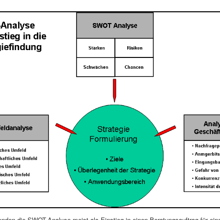
nden die SWOT-Analyse meist als Einstieg in einen Beratungsauftrag für ein