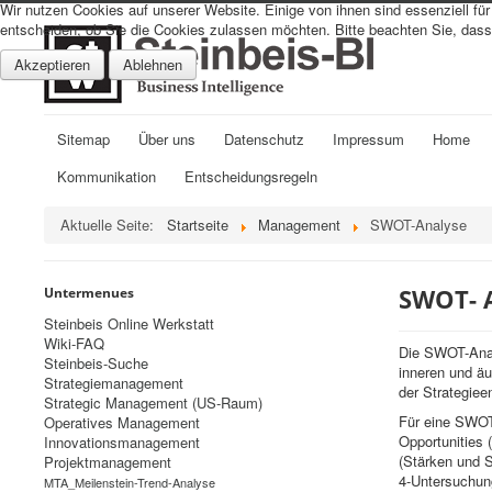
Wir nutzen Cookies auf unserer Website. Einige von ihnen sind essenziell fü
entscheiden, ob Sie die Cookies zulassen möchten. Bitte beachten Sie, dass 
Akzeptieren
Ablehnen
Sitemap
Über uns
Datenschutz
Impressum
Home
Kommunikation
Entscheidungsregeln
Aktuelle Seite:
Startseite
Management
SWOT-Analyse
SWOT- 
Untermenues
Steinbeis Online Werkstatt
Wiki-FAQ
Die SWOT-Anal
Steinbeis-Suche
inneren und äu
Strategiemanagement
der Strategie
Strategic Management (US-Raum)
Für eine SWOT-
Operatives Management
Opportunities 
Innovationsmanagement
(Stärken und 
Projektmanagement
4-Untersuchun
MTA_Meilenstein-Trend-Analyse