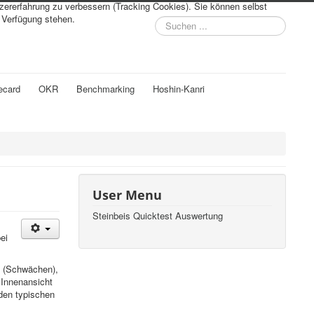
tzererfahrung zu verbessern (Tracking Cookies). Sie können selbst
r Verfügung stehen.
Suchen
...
ecard
OKR
Benchmarking
Hoshin-Kanri
User Menu
Steinbeis Quicktest Auswertung
ei
s (Schwächen),
 Innenansicht
den typischen