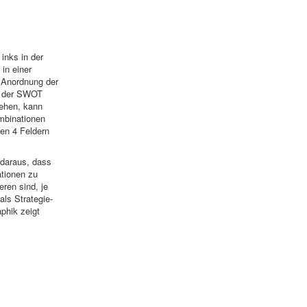
 inks in der
in einer
 Anordnung der
r der SWOT
sehen, kann
binationen
en 4 Feldern
 daraus, dass
tionen zu
ieren sind, je
ls Strategie-
phik zeigt