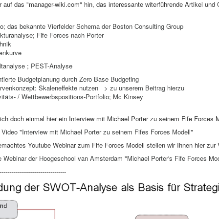
r auf das "manager-wiki.com" hin, das interessante witerführende Artikel und
io; das bekannte Vierfelder Schema der Boston Consulting Group
kturanalyse; Fife Forces nach Porter
hnik
tenkurve
tanalyse ; PEST-Analyse
entierte Budgetplanung durch Zero Base Budgeting
rvenkonzept: Skaleneffekte nutzen
> zu unserem Beitrag hierzu
vitäts- / Wettbewerbspositions-Portfolio; Mc Kinsey
ch doch einmal hier ein Interview mit Michael Porter zu seinem Fife Forces M
ideo "Interview mit Michael Porter zu seinem Fifes Forces Modell"
emachtes Youtube Webinar zum Fife Forces Modell stellen wir Ihnen hier zur 
 Webinar der Hoogeschool van Amsterdam "Michael Porter's Fife Forces Mod
----------------------------------