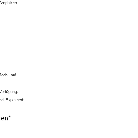
 Graphiken
odell an!
Verfügung:
el Explained"