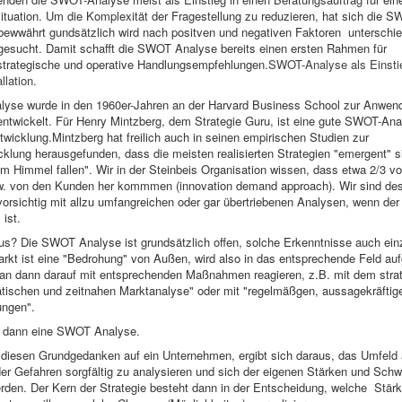
tuation. Um die Komplexität der Fragestellung zu reduzieren, hat sich die 
bewwährt gundsätzlich wird nach positven und negativen Faktoren unterschi
gesucht. Damit schafft die SWOT Analyse bereits einen ersten Rahmen für
strategische und operative Handlungsempfehlungen.
SWOT-Analyse als Einstie
lation
.
yse wurde in den 1960er-Jahren an der Harvard Business School zur Anwen
twickelt. Für Henry Mintzberg, dem Strategie Guru, ist eine gute SWOT-Ana
ntwicklung.Mintzberg hat freilich auch in seinen empirischen Studien zur
cklung herausgefunden, dass die meisten realisierten Strategien "emergent" s
 Himmel fallen". Wir in der Steinbeis Organisation wissen, dass etwa 2/3 
. von den Kunden her kommmen (innovation demand approach). Wir sind de
vorsichtig mit allzu umfangreichen oder gar übertriebenen Analysen, wenn de
 ist.
us? Die SWOT Analyse ist grundsätzlich offen, solche Erkenntnisse auch ei
Markt ist eine "Bedrohung" von Außen, wird also in das entsprechende Feld 
an dann darauf mit entsprechenden Maßnahmen reagieren, z.B. mit dem strat
atischen und zeitnahen Marktanalyse" oder mit "regelmäßgen, aussagekräftig
ngen".
rt dann eine SWOT Analyse.
 diesen Grundgedanken auf ein Unternehmen, ergibt sich daraus, das Umfeld
er Gefahren sorgfältig zu analysieren und sich der eigenen Stärken und Sch
den. Der Kern der Strategie besteht dann in der Entscheidung, welche Stär