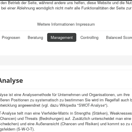
r den Betrieb der Seite, während andere uns helfen, diese Website und die Nu
bei einer Ablehnung womöglich nicht mehr alle Funktionalitäten der Seite zu
Weitere Informationen
Impressum
Prognosen
Beratung
Management
Controlling
Balanced Scor
Analyse
yse ist eine Analysemethode für Unternehmen und Organisationen, um ihre
ßeren Positionen zu systematisch zu bestimmen Sie wird im Regelfall auch b
entwicklung angewendnet (vgl. dazu
Wikipedia "SWOT-Analyse"
).
Analyse teilt man eine Vierfelder-Matrix in Strengths (Stärken), Weaknesse
(Chancen) und Threats (Bedrohungen) auf. Zusätzlich unterscheidet man eine
Schwächen) und eine Außenansicht (Chancen und Risiken) und kommt so zu 
gsfeldern (S-W-O-T).