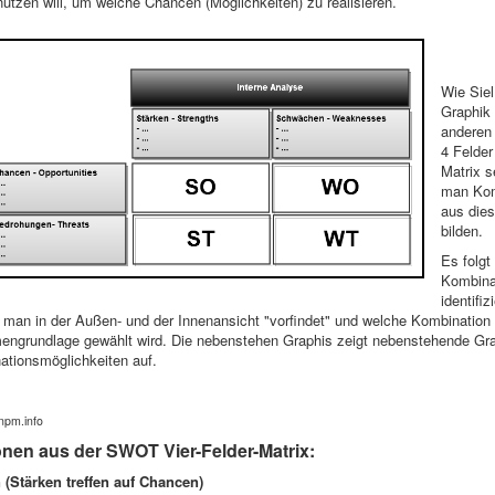
tzen will, um welche Chancen (Möglichkeiten) zu realisieren.
Wie Siel
Graphik 
anderen
4 Felde
Matrix 
man Kom
aus dies
bilden.
Es folgt
Kombina
identifiz
an in der Außen- und der Innenansicht "vorfindet" und welche Kombination a
ngrundlage gewählt wird. Die nebenstehen Graphis zeigt nebenstehende Gra
ationsmöglichkeiten auf.
npm.info
nen aus der SWOT Vier-Felder-Matrix:
 (Stärken treffen auf Chancen)