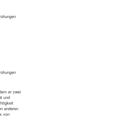
drohungen
drohungen
 dem er zwei
ät und
htigkeit
hon anderen
ix von