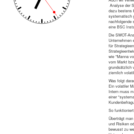
Analyse der Si
dazu bestens 
systematisch 
nachfolgende 
eine
BSC Instal
Die SWOT-Anal
Unternehmen en
für Strategiee
Strategieentwi
wie "Manna vom
vom Markt bzw
grundsätzlich 
ziemlich volatil
Was folgt dara
Ein volatiler 
Intern muss m
einer "system
Kundenbefragu
So funktionie
Überträgt man
und Risiken od
bewusst zu wer