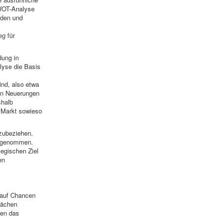
SWOT-Analyse
eden und
g für
dung in
lyse die Basis
ind, also etwa
von Neuerungen
shalb
r Markt sowieso
nzubeziehen.
aufgenommen.
egischen Ziel
en
 auf Chancen
wächen
ken das