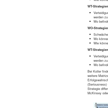
WT-Strategie
Verteidig
werden zu
Wo befind
WO-Strategie
Schwächen
Wo könne
Wie könne
WT-Strategie
Verteidig
werden zu
Wo befind
Bei Kotler fin
weitere Matriz
Erfolgswahrsch
(Seriousness) 
Strategie diff
McKinsey oder