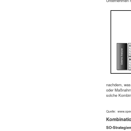
Unternehmen nu
nachdem, was m
oder Maßnahme
solche Kombin
Quelle: www.ope
Kombinatio
SO-Strategien