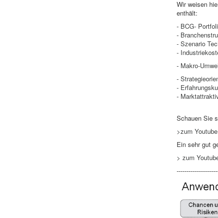
Wir weisen hie
enthält:
-
BCG- Portfol
-
Branchenstru
- Szenario Tec
- Industriekos
-
Makro-Umwel
-
Strategieori
- Erfahrungsku
-
Marktattrakti
Schauen Sie si
>zum Youtube V
Ein sehr gut g
> zum Youtube
---------------------