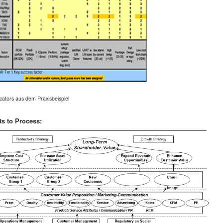
cators aus dem Praxisbeispiel
ts to Process: