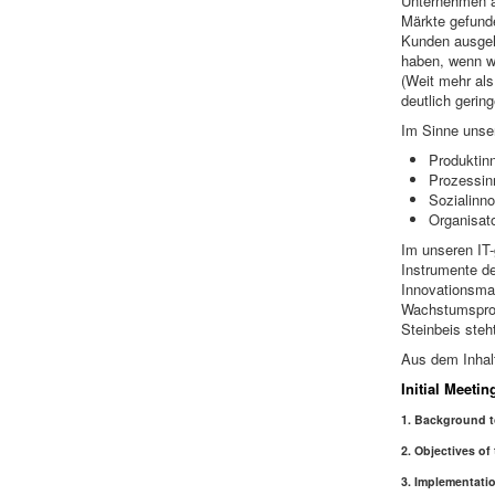
Unternehmen a
Märkte gefund
Kunden ausgeht
haben, wenn we
(Weit mehr als
deutlich gerin
Im Sinne unse
Produktin
Prozessin
Sozialinn
Organisat
Im unseren IT
Instrumente d
Innovationsma
Wachstumsproz
Steinbeis steht
Aus dem Inhalt
Initial Meetin
1.
Background t
2.
Objectives of
3.
Implementatio