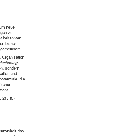
 um neue
ngen zu
ht bekannten
en bisher
r gemeinsam.
 Organisation
ientierung,
en, sondern
ation und
otenziale, die
tischen
ement.
 217 ff.)
ntwickelt das