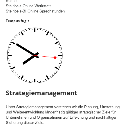
Suche
Steinbeis Online Werkstatt
Controlling
Steinbeis-BI Online Sprechstunden
Balanced Scorecard
Tempus fugit
OKR
Benchmarking
Hoshin-Kanri
Kommunikation
Entscheidungsregeln
Aktuelle Seite:
Startseite
Strategiemanagement
Strategiemanagement
Unter Strategiemanagement verstehen wir die Planung, Umsetzung
und Weiterentwicklung längerfristig gültiger strategischer Ziele für
Unternehmen und Organisationen zur Erreichung und nachhaltigen
Sicherung dieser Ziele.