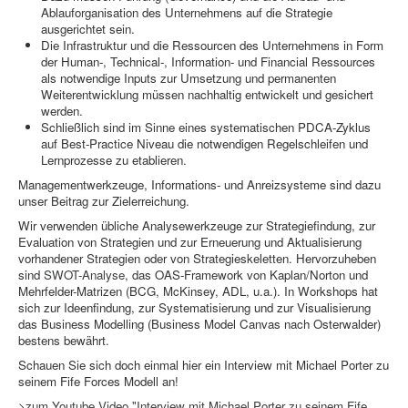
Ablauforganisation des Unternehmens auf die Strategie
ausgerichtet sein.
Die Infrastruktur und die Ressourcen des Unternehmens in Form
der Human-, Technical-, Information- und Financial Ressources
als notwendige Inputs zur Umsetzung und permanenten
Weiterentwicklung müssen nachhaltig entwickelt und gesichert
werden.
Schließlich sind im Sinne eines systematischen PDCA-Zyklus
auf Best-Practice Niveau die notwendigen Regelschleifen und
Lernprozesse zu etablieren.
Managementwerkzeuge, Informations- und Anreizsysteme sind dazu
unser Beitrag zur Zielerreichung.
Wir verwenden übliche Analysewerkzeuge zur Strategiefindung, zur
Evaluation von Strategien und zur Erneuerung und Aktualisierung
vorhandener Strategien oder von Strategieskeletten. Hervorzuheben
sind
SWOT-Analyse
, das OAS-Framework von Kaplan/Norton und
Mehrfelder-Matrizen (BCG, McKinsey, ADL, u.a.). In Workshops hat
sich zur Ideenfindung, zur Systematisierung und zur Visualisierung
das Business Modelling (Business Model Canvas nach Osterwalder)
bestens bewährt.
Schauen Sie sich doch einmal hier ein Interview mit Michael Porter zu
seinem Fife Forces Modell an!
>zum Youtube Video "Interview mit Michael Porter zu seinem Fife