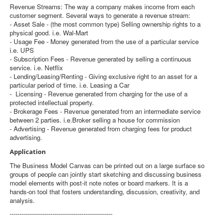
Revenue Streams: The way a company makes income from each
customer segment. Several ways to generate a revenue stream:
- Asset Sale - (the most common type) Selling ownership rights to a
physical good. i.e. Wal-Mart
- Usage Fee - Money generated from the use of a particular service
i.e. UPS
- Subscription Fees - Revenue generated by selling a continuous
service. i.e. Netflix
- Lending/Leasing/Renting - Giving exclusive right to an asset for a
particular period of time. i.e. Leasing a Car
- Licensing - Revenue generated from charging for the use of a
protected intellectual property.
- Brokerage Fees - Revenue generated from an intermediate service
between 2 parties. i.e.Broker selling a house for commission
- Advertising - Revenue generated from charging fees for product
advertising.
Application
The Business Model Canvas can be printed out on a large surface so
groups of people can jointly start sketching and discussing business
model elements with post-it note notes or board markers. It is a
hands-on tool that fosters understanding, discussion, creativity, and
analysis.
-----------------------------------------------------