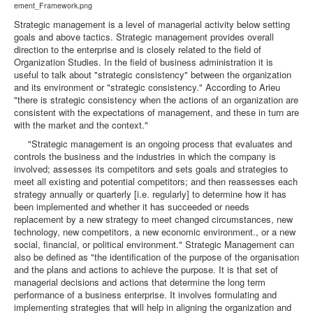
ement_Framework.png
Strategic management is a level of managerial activity below setting
goals and above tactics. Strategic management provides overall
direction to the enterprise and is closely related to the field of
Organization Studies. In the field of business administration it is
useful to talk about "strategic consistency" between the organization
and its environment or "strategic consistency." According to Arieu
"there is strategic consistency when the actions of an organization are
consistent with the expectations of management, and these in turn are
with the market and the context."
"Strategic management is an ongoing process that evaluates and
controls the business and the industries in which the company is
involved; assesses its competitors and sets goals and strategies to
meet all existing and potential competitors; and then reassesses each
strategy annually or quarterly [i.e. regularly] to determine how it has
been implemented and whether it has succeeded or needs
replacement by a new strategy to meet changed circumstances, new
technology, new competitors, a new economic environment., or a new
social, financial, or political environment." Strategic Management can
also be defined as "the identification of the purpose of the organisation
and the plans and actions to achieve the purpose. It is that set of
managerial decisions and actions that determine the long term
performance of a business enterprise. It involves formulating and
implementing strategies that will help in aligning the organization and