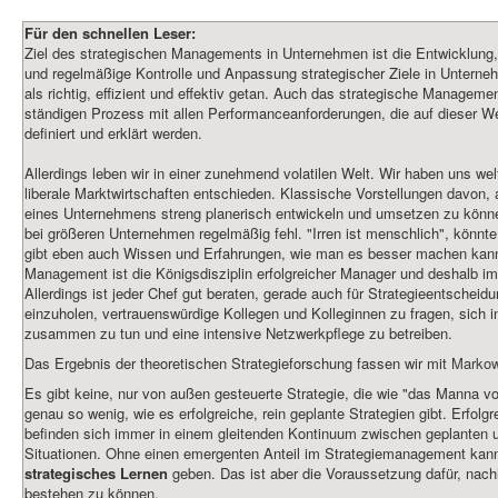
Für den schnellen Leser:
Ziel des strategischen Managements in Unternehmen ist die Entwicklun
und regelmäßige Kontrolle und Anpassung strategischer Ziele in Unterne
als richtig, effizient und effektiv getan. Auch das strategische Manageme
ständigen Prozess mit allen Performanceanforderungen, die auf dieser 
definiert und erklärt werden.
Allerdings leben wir in einer zunehmend volatilen Welt. Wir haben uns welt
liberale Marktwirtschaften entschieden. Klassische Vorstellungen davon, 
eines Unternehmens streng planerisch entwickeln und umsetzen zu könne
bei größeren Unternehmen regelmäßig fehl. "Irren ist menschlich", könnt
gibt eben auch Wissen und Erfahrungen, wie man es besser machen kann
Management ist die Königsdisziplin erfolgreicher Manager und deshalb i
Allerdings ist jeder Chef gut beraten, gerade auch für Strategieentscheid
einzuholen, vertrauenswürdige Kollegen und Kolleginnen zu fragen, sich
zusammen zu tun und eine intensive Netzwerkpflege zu betreiben.
Das Ergebnis der theoretischen Strategieforschung fassen wir mit
Markow
Es gibt keine, nur von außen gesteuerte Strategie, die wie "das Manna vo
genau so wenig, wie es erfolgreiche, rein geplante Strategien gibt. Erfolgr
befinden sich immer in einem gleitenden Kontinuum zwischen geplanten
Situationen. Ohne einen emergenten Anteil im Strategiemanagement kann
strategisches Lernen
geben. Das ist aber die Voraussetzung dafür, nach
bestehen zu können.