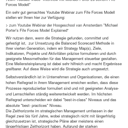
Forces Modell"
Ein sehr gut gemachtes Youtube Webinar zum Fife Forces Modell
stellen wir Ihnen hier zur Verfügung:
> zum Youtube Webinar der Hoogeschool van Amsterdam "Michael
Porter's Fife Forces Model Explained
"
Wir nutzen dann, wenn die Strategie gefunden, committet und
gefestigt ist, zur Umsetzung die Balanced Scorecard Methode in
Ihrer vierten Generation, indem wir Strategy Map(s), Ziele,
Indikatoren, Projekte und Aktivitäten präzise formulieren und durch
geeignete Messmethoden für das Management steuerbar gestalten.
Eine Meilensteinplanung ist dabei sehr hilfreich und macht Ergebnisse
greifbarer. Auf diese Weise wird die Strategie auch umgesetzt.
Selbstverständlich ist in Unternehmen und Organisationen, die einen
hohen Reifegrad in ihrem Management erreichen wollen, dass diese
Prozesse reproduzierbar formuliert sind und mit geeigneten Analyse-
und Lernschleifen ständig weiterentwickelt werden. Im höchsten
Reifegrad unterscheiden wir dabei "best-in-class" Niveaus und das
absolute "best- practices" Niveau.
Die Zeithorizonte im strategischen Management umfassen in der
Regel zwei bis fünf Jahre, wobei strategisch nicht mit längerfristig
gleichzusetzen ist, strategische Pläne aber meistens einen
längerfristigen Zeithorizont haben. Aufgrund der starken