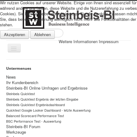
Wir nutzen Cookies auf unserer Website. Einige von ihnen sind essenziell für 
während andere uns helfen, diese Website und die Nutzererfahrung zu verbes
Cookies). Sie können selbst entscheiden, ob Sie die Cookies zulassen möcht
Sie, dass bei einer Ablehnung womöglich nicht mehr alle Funktionalitäten der
stehen.
Suchen
Akzeptieren
Ablehnen
...
Weitere Informationen
Impressum
Navigation
an/aus
Sitemap
Untermenues
Über uns
News
Ihr Kundenbereich
Datenschutz
Steinbeis-BI Online Umfragen und Ergebnisse
Steinbeis Quicktest
Impressum
Steinbeis Quicktest Ergebnis der letzten Eingabe
Home
Steinbeis Quicktest Ergebnisdashboard
Quicktest Google Looker Dashboard - letzte Auswertung
Prognosen
Balanced Scorecard Performance Test
BSC Performance Test - Auswertung
Beratung
Steinbeis-BI Forum
Werkzeuge
Management